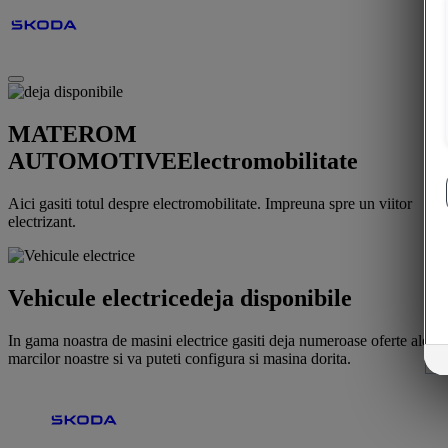
MATEROM
AUTOMOTIVE
Electromobilitate
Aici gasiti totul despre electromobilitate. Impreuna spre un viitor
electrizant.
Vehicule electrice
deja disponibile
In gama noastra de masini electrice gasiti deja numeroase oferte ale
marcilor noastre si va puteti configura si masina dorita.