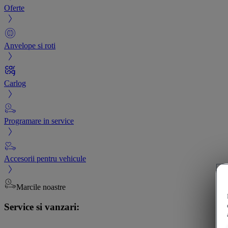
Oferte
Anvelope si roti
Carlog
Programare in service
Accesorii pentru vehicule
Marcile noastre
Service si vanzari: