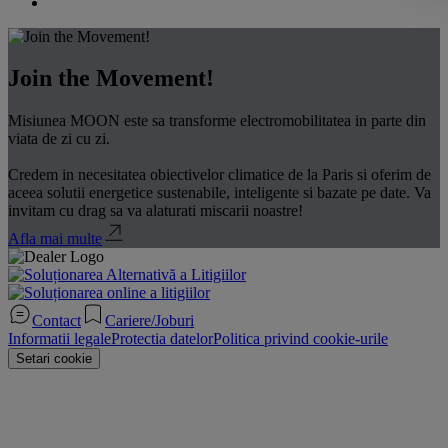
Join the Movement!
Misiunea MOON este sa transforme electromobilitatea in parte din
viata de zi cu zi.
Credem in necesitatea obiectivelor climatice de la Paris si oferim de
aceea solutii energetice sustenabile, inteligente si bazate pe date. Va
invitam cu drag sa va alaturati miscarii noastre!
Afla mai multe
Contact
Cariere/Joburi
Informatii legale
Protectia datelor
Politica privind cookie-urile
Setari cookie